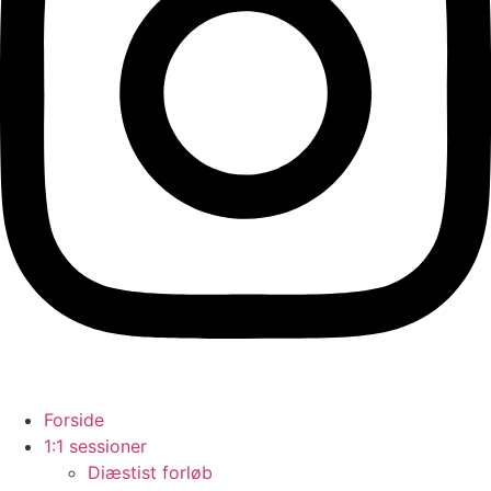
Forside
1:1 sessioner
Diæstist forløb