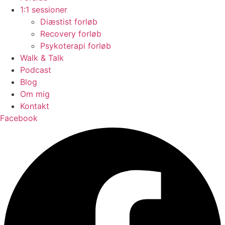
1:1 sessioner
Diæstist forløb
Recovery forløb
Psykoterapi forløb
Walk & Talk
Podcast
Blog
Om mig
Kontakt
Facebook