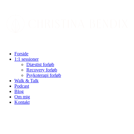
Videre
til
indhold
Forside
1:1 sessioner
Diæstist forløb
Recovery forløb
Psykoterapi forløb
Walk & Talk
Podcast
Blog
Om mig
Kontakt