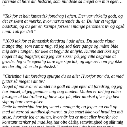
rørende at høre din historie, som mindede så meget om min egen…
“
“Tak for et helt fantastisk foredrag i aften. Der var virkelig godt, og
det er skønt at mærke, hvor nærværende du er. Du har et vigtigt
budskab, og du gør en kæmpe forskel i mange personers liv og også
i mit. Tak for det!”
“1000 tak for et fantastisk foredrag i går aftes. Du sagde rigtig
mange ting, som ramte mig, så jeg sad flere gange og måtte bide
mig selv i tungen, for ikke at begynde at hyle. Kunne slet ikke sige
noget til dig bagefter, dag jeg var sikker på, jeg ville begynde at
græde. Jeg ville egentlig bare lige sige tak, og sige selv om jeg ikke
kender dig, så er du fantastisk”
”Christina i dit foredrag spurgte du os alle: Hvorfor tror du, at mad
fylder så meget i dit liv?
Noget af mit svar er landet nu godt en uge efter dit foredrag, og jeg
har indset, at jeg gemmer mig bag maden. Maden er det jeg enten
forsøger at kontrollere og have styr på, eller modsat giver jeg helt
slip og bare overspiser.
Dette hamsterhjul har jeg været i mange år, og jeg er nu endt op
med at være så sundhedsforvirret, at jeg snart ikke ved hvad jeg må
spise, hvornår jeg er sulten, hvornår jeg er mæt eller hvorfor jeg
konstant tænker på mad.
Jeg har ofte dårlig samvittighed og slår mig