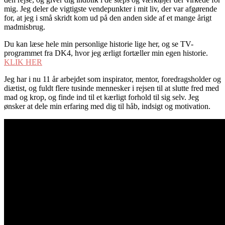
mig. Jeg deler de vigtigste vendepunkter i mit liv, der var afgørende
for, at jeg i små skridt kom ud på den anden side af et mange årigt
madmisbrug.
Du kan læse hele min personlige historie lige her, og se TV-
programmet fra DK4, hvor jeg ærligt fortæller min egen historie.
KLIK HER
Jeg har i nu 11 år arbejdet som inspirator, mentor, foredragsholder og
diætist, og fuldt flere tusinde mennesker i rejsen til at slutte fred med
mad og krop, og finde ind til et kærligt forhold til sig selv. Jeg
ønsker at dele min erfaring med dig til håb, indsigt og motivation.