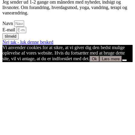
Jeg sender ud 1-2 gange om måneden med nyheder, indsigt og
livsnoter. Om forandring, hverdagsmod, yoga, vandring, terapi og
vaneændring.
Navn
E-mail
tilmeld
Nej tak - luk denne besked
Vi anvender cookies for at sikre, at vi giver dig den bedst mulige
oplevelse af vores website. Hvis du fortsætter med at bruge dette
site, vil vi antage, at du er indforstået med det.
Ok
Læs mere