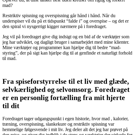
mad?
Restriktiv spisning og overspisning går hånd i hånd. Når du
underspiser vil du på et tidspunkt “falde i” og overspise – og det er
den spiral vi nysgerrigt kigger nærmere på i foredraget.
Jeg vil på foredraget give dig indsigt og en bid af de værktøjer som
jeg har udviklet, og dagligt bruger i samarbejdet med mine klienter.
Mine værktøjer og programmer kan hjælpe dig til bedre “mad-
styring”, der på sigt kan hjælpe dig til at genfinde et naturligt forhold
til mad.
Fra spiseforstyrrelse til et liv med glæde,
selvkærlighed og selvomsorg. Foredraget
er en p
ersonlig fortælling fra mit hjerte
til dit
Foredraget tager udgangspunkt i egen historie, hvor mad , kalorier,
træning, overspisning, slankekure og restriktiv spisning var
hemmelige følgesvende i mit liv. Jeg deler alt det jeg har prøvet på
den rejse, og giver dig indblik i de steps og værktøjer der virkede for