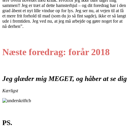
selv oveni hovedet med kritik. Hvorfor jeg ikke bare tager mig
sammen!! Jeg er træt af dette hamsterhjul – og dit foredrag har i den
grad åbent et nyt lille vindue op for lys. Jeg ser nu, at vejen til at få
et mere frit forhold til mad (som du jo så fint sagde), ikke er så langt
ude i fremtiden. Jeg ved nu, at jeg må arbejde og gøre noget for at
nå derhen”.
Næste foredrag: forår 2018
Jeg glæder mig MEGET, og håber at se dig
Kærligst
PS.