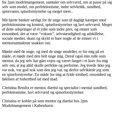
fra 2pm modelmangement, samtaler om selvværd, om at passe på sig
selv som model, om perfektionisme, indre selvkritik, sundhed,
spisevaner, spiseforstyrrelse og meget mere..
Mit hjerte banker særligt for de unge som til dagligt kæmper med
perfektionisme og kontrol, spiseforstyrrelser og lavt selvværd. Meget
af dette udspringer af et ydre som indre pres, og emner som
ensomhed, det at være “voksen”, selvstændighed og adskillelse,
sociale medier, skam og skyld er bare nogle af de emner vi i
mentorsamtalerne snakker om.
Mødet med de unge, og med de unge modeller, er for mig på en
måde, et møde med den helt unge mig. Deraf også min rolle som
mentor, da jeg selv har gået vejen og været fanget i et krav fra mig
selv om, at jeg altid skulle perfekte og performe. Jeg troede ikke jeg
var nok, var god nok som den jeg var, og derfor udviklede jeg som
en spiseforstyrrelse. En måde for mig at fylde tomhed, ensomhed og
følelsen af forkerthed ud med mad.
Christina Bendix er mentor, diætist og specialist i mental sundhed,
perfektionisme, lavt selvværd og spiserforstyrrelser.
Christina er koblet på som mentor og diætist hos 2pm
Modelmangement i København.