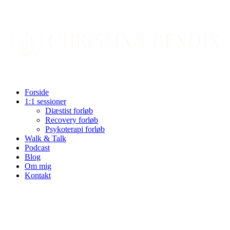
Videre
til
indhold
Forside
1:1 sessioner
Diæstist forløb
Recovery forløb
Psykoterapi forløb
Walk & Talk
Podcast
Blog
Om mig
Kontakt